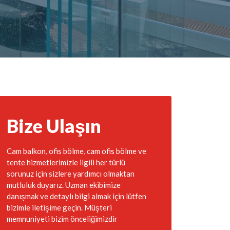
Bize Ulaşın
Cam balkon, ofis bölme, cam ofis bölme ve
tente hizmetlerimizle ilgili her türlü
sorunuz için sizlere yardımcı olmaktan
mutluluk duyarız. Uzman ekibimize
danışmak ve detaylı bilgi almak için lütfen
bizimle iletişime geçin. Müşteri
memnuniyeti bizim önceliğimizdir