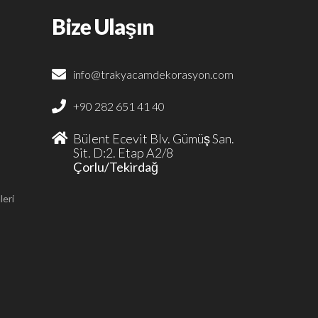
Bize Ulaşın
info@trakyacamdekorasyon.com
+90 282 651 41 40
Bülent Ecevit Blv. Gümüş San.
Sit. D:2. Etap A2/8
Çorlu/Tekirdağ
leri