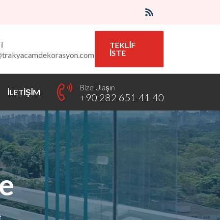
l
TEKLİF
İSTE
@trakyacamdekorasyon.com
Bize Ulaşın
İLETİŞİM
+90 282 651 41 40
te
e