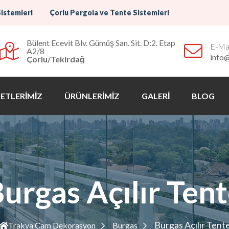
Sistemleri
Çorlu Pergola ve Tente Sistemleri
Bülent Ecevit Blv. Gümüş San. Sit. D:2. Etap
E-Mai
A2/8
info
Çorlu/Tekirdağ
ETLERİMİZ
ÜRÜNLERİMİZ
GALERİ
BLOG
urgas Açılır Ten
Burgas Açılır Tent
Trakya Cam Dekorasyon
Burgas