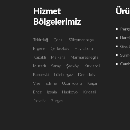
Hizmet
Ürü
Bölgelerimiz
Pergo
Harek
Tekirdağ
Çorlu
Süleymanpaşa
Giyot
Ergene
Çerkezköy
Hayrabolu
Sürme
Kapaklı
Malkara
Marmaraereğlisi
Camba
Muratlı
Saray
Şarköy
Kırklareli
Babaeski
Lüleburgaz
Demirköy
Vize
Edirne
Uzunköprü
Keşan
Enez
İpsala
Haskovo
Kırcaali
Plovdiv
Burgas