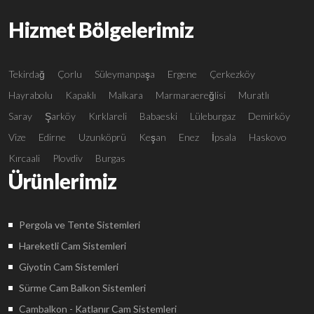
Hizmet Bölgelerimiz
Tekirdağ
Çorlu
Süleymanpaşa
Ergene
Çerkezköy
Hayrabolu
Kapaklı
Malkara
Marmaraereğlisi
Muratlı
Saray
Şarköy
Kırklareli
Babaeski
Lüleburgaz
Demirköy
Vize
Edirne
Uzunköprü
Keşan
Enez
İpsala
Haskovo
Kırcaali
Plovdiv
Burgas
Ürünlerimiz
Pergola ve Tente Sistemleri
Hareketli Cam Sistemleri
Giyotin Cam Sistemleri
Sürme Cam Balkon Sistemleri
Cambalkon - Katlanır Cam Sistemleri