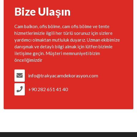
Bize Ulaşın
Cam balkon, ofis bölme, cam ofis bölme ve tente
hizmetlerimizle ilgili her türlü sorunuz için sizlere
yardımcı olmaktan mutluluk duyarız. Uzman ekibimize
danışmak ve detaylı bilgi almak için lütfen bizimle
iletişime geçin. Müşteri memnuniyeti bizim
önceliğimizdir
info@trakyacamdekorasyon.com
+90 282 651 41 40