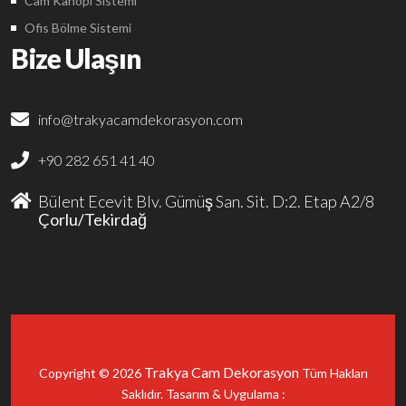
Cam Kanopi Sistemi
Ofis Bölme Sistemi
Bize Ulaşın
info@trakyacamdekorasyon.com
+90 282 651 41 40
Bülent Ecevit Blv. Gümüş San. Sit. D:2. Etap A2/8
Çorlu/Tekirdağ
Trakya Cam Dekorasyon
Copyright © 2026
Tüm Hakları
Saklıdır. Tasarım & Uygulama :