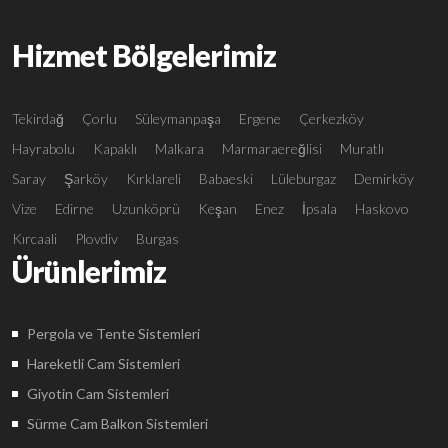
Hizmet Bölgelerimiz
Tekirdağ
Çorlu
Süleymanpaşa
Ergene
Çerkezköy
Hayrabolu
Kapaklı
Malkara
Marmaraereğlisi
Muratlı
Saray
Şarköy
Kırklareli
Babaeski
Lüleburgaz
Demirköy
Vize
Edirne
Uzunköprü
Keşan
Enez
İpsala
Haskovo
Kırcaali
Plovdiv
Burgas
Ürünlerimiz
Pergola ve Tente Sistemleri
Hareketli Cam Sistemleri
Giyotin Cam Sistemleri
Sürme Cam Balkon Sistemleri