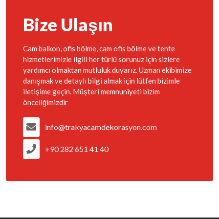
Bize Ulaşın
Cam balkon, ofis bölme, cam ofis bölme ve tente
hizmetlerimizle ilgili her türlü sorunuz için sizlere
yardımcı olmaktan mutluluk duyarız. Uzman ekibimize
danışmak ve detaylı bilgi almak için lütfen bizimle
iletişime geçin. Müşteri memnuniyeti bizim
önceliğimizdir
info@trakyacamdekorasyon.com
+90 282 651 41 40