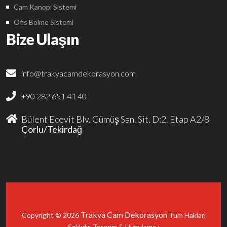
Cam Kanopi Sistemi
Ofis Bölme Sistemi
Bize Ulaşın
info@trakyacamdekorasyon.com
+90 282 651 41 40
Bülent Ecevit Blv. Gümüş San. Sit. D:2. Etap A2/8
Çorlu/Tekirdağ
Trakya Cam Dekorasyon
Copyright © 2026
Tüm Hakları
Saklıdır. Tasarım & Uygulama :