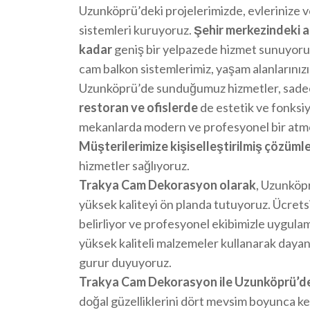
Uzunköprü’deki projelerimizde, evlerinize ve
sistemleri kuruyoruz.
Şehir merkezindeki a
kadar
geniş bir yelpazede hizmet sunuyoruz
cam balkon sistemlerimiz, yaşam alanlarınızı
Uzunköprü’de sunduğumuz hizmetler, sadece 
restoran ve ofislerde
de estetik ve fonksi
mekanlarda modern ve profesyonel bir atmo
Müşterilerimize kişiselleştirilmiş çözüml
hizmetler sağlıyoruz.
Trakya Cam Dekorasyon olarak
, Uzunköp
yüksek kaliteyi ön planda tutuyoruz. Ücret
belirliyor ve profesyonel ekibimizle uygul
yüksek kaliteli malzemeler kullanarak dayan
gurur duyuyoruz.
Trakya Cam Dekorasyon ile Uzunköprü’dek
doğal güzelliklerini dört mevsim boyunca keşf