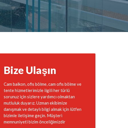
Bize Ulaşın
Cam balkon, ofis bölme, cam ofis bölme ve
tente hizmetlerimizle ilgili her türlü
sorunuz için sizlere yardımcı olmaktan
mutluluk duyarız. Uzman ekibimize
danışmak ve detaylı bilgi almak için lütfen
bizimle iletişime geçin. Müşteri
memnuniyeti bizim önceliğimizdir