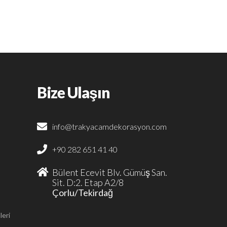
Bize Ulaşın
info@trakyacamdekorasyon.com
+90 282 651 41 40
Bülent Ecevit Blv. Gümüş San.
Sit. D:2. Etap A2/8
Çorlu/Tekirdağ
leri