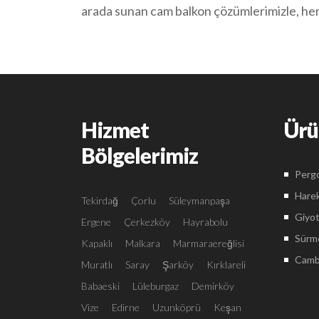
arada sunan cam balkon çözümlerimizle, her 
Hizmet
Ürü
Bölgelerimiz
Pergo
Harek
Tekirdağ
Çorlu
Süleymanpaşa
Giyot
Ergene
Çerkezköy
Hayrabolu
Sürme
Kapaklı
Malkara
Marmaraereğlisi
Camba
Muratlı
Saray
Şarköy
Kırklareli
Babaeski
Lüleburgaz
Demirköy
Vize
Edirne
Uzunköprü
Keşan