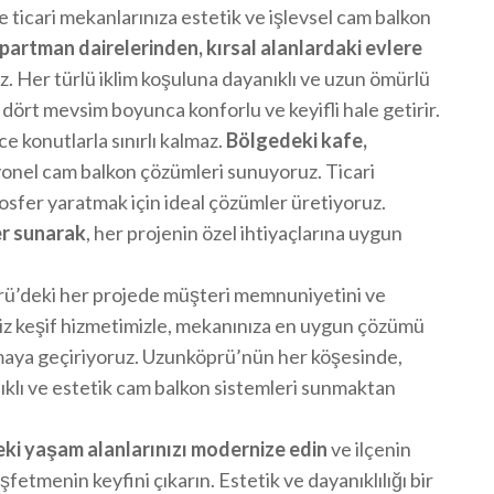
 ticari mekanlarınıza estetik ve işlevsel cam balkon
partman dairelerinden, kırsal alanlardaki evlere
. Her türlü iklim koşuluna dayanıklı ve uzun ömürlü
 dört mevsim boyunca konforlu ve keyifli hale getirir.
konutlarla sınırlı kalmaz.
Bölgedeki kafe,
yonel cam balkon çözümleri sunuyoruz. Ticari
sfer yaratmak için ideal çözümler üretiyoruz.
er sunarak
, her projenin özel ihtiyaçlarına uygun
rü’deki her projede müşteri memnuniyetini ve
siz keşif hizmetimizle, mekanınıza en uygun çözümü
amaya geçiriyoruz. Uzunköprü’nün her köşesinde,
ıklı ve estetik cam balkon sistemleri sunmaktan
i yaşam alanlarınızı modernize edin
ve ilçenin
etmenin keyfini çıkarın. Estetik ve dayanıklılığı bir