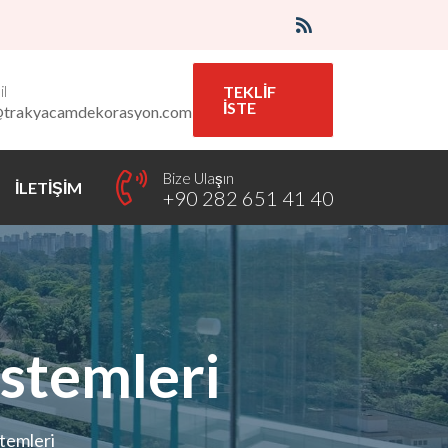
l
TEKLİF
İSTE
@trakyacamdekorasyon.com
Bize Ulaşın
İLETİŞİM
+90 282 651 41 40
stemleri
temleri