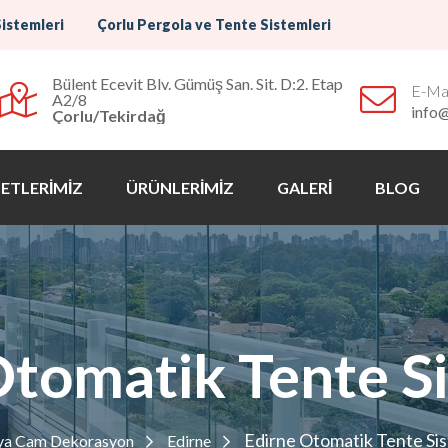
Sistemleri
Çorlu Pergola ve Tente Sistemleri
Bülent Ecevit Blv. Gümüş San. Sit. D:2. Etap
E-Mai
A2/8
info
Çorlu/Tekirdağ
ETLERİMİZ
ÜRÜNLERİMİZ
GALERİ
BLOG
Otomatik Tente Si
Edirne Otomatik Tente Sis
ya Cam Dekorasyon
Edirne