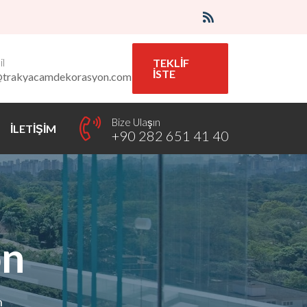
l
TEKLİF
İSTE
@trakyacamdekorasyon.com
Bize Ulaşın
İLETİŞİM
+90 282 651 41 40
on
n