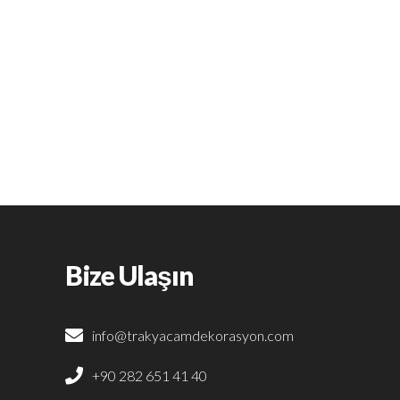
Bize Ulaşın
info@trakyacamdekorasyon.com
+90 282 651 41 40