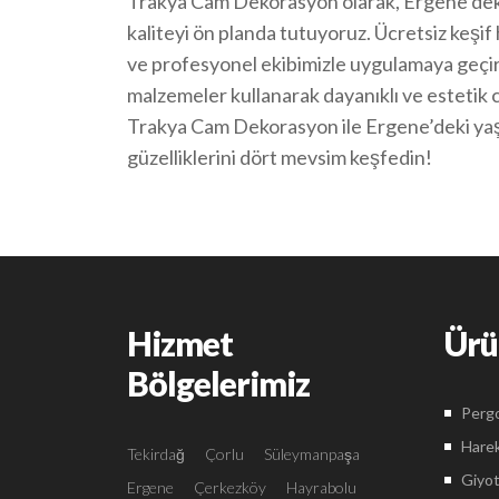
Trakya Cam Dekorasyon olarak, Ergene’dek
kaliteyi ön planda tutuyoruz. Ücretsiz keşi
ve profesyonel ekibimizle uygulamaya geçiri
malzemeler kullanarak dayanıklı ve estetik
Trakya Cam Dekorasyon ile Ergene’deki yaş
güzelliklerini dört mevsim keşfedin!
Hizmet
Ürü
Bölgelerimiz
Pergo
Harek
Tekirdağ
Çorlu
Süleymanpaşa
Giyot
Ergene
Çerkezköy
Hayrabolu