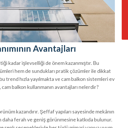
nımının Avantajları
ği kadar işlevselliği de önem kazanmıştır. Bu
mleri hem de sundukları pratik çözümler ile dikkat
 bu trend hızla yayılmakta ve cam balkon sistemleri ev
, cam balkon kullanmanın avantajları nelerdir?
örünüm kazandırır. Şeffaf yapıları sayesinde mekânın
nın daha ferah ve geniş görünmesine katkıda bulunur.
 ve renk seçenekleriyle her türlü mimari yapıya uyum