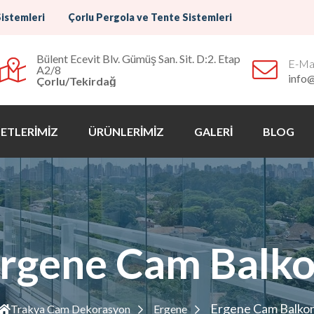
Sistemleri
Çorlu Pergola ve Tente Sistemleri
Bülent Ecevit Blv. Gümüş San. Sit. D:2. Etap
E-Mai
A2/8
info
Çorlu/Tekirdağ
ETLERİMİZ
ÜRÜNLERİMİZ
GALERİ
BLOG
rgene Cam Balk
Ergene Cam Balko
Trakya Cam Dekorasyon
Ergene