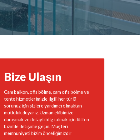
Bize Ulaşın
Cam balkon, ofis bölme, cam ofis bölme ve
tente hizmetlerimizle ilgili her türlü
sorunuz için sizlere yardımcı olmaktan
mutluluk duyarız. Uzman ekibimize
danışmak ve detaylı bilgi almak için lütfen
bizimle iletişime geçin. Müşteri
memnuniyeti bizim önceliğimizdir