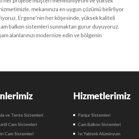
i her projede müşteri memnuniyetini ve yüksek
f hizmetimizle, mekanınıza en uygun çözümü belirliyor
yoruz. Ergene’nin her köşesinde, yüksek kaliteli
 cam balkon sistemleri sunmaktan gurur duyuyoruz.
am alanlarınızı modernize edin ve bölgenin
nlerimiz
Hizmetlerimiz
la ve Tente Sistemleri
Panjur Sistemleri
etli Cam Sistemleri
Cam Balkon Sistemleri
in Cam Sistemleri
Isı Yalıtımlı Alüminyum