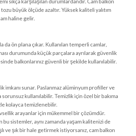
lemi sıkça karşılaşılan durumlardandır. Cam balkon
tozu büyük ölçüde azaltır. Yüksek kaliteli yalıtım
am haline gelir.
la da ön plana çıkar. Kullanılan temperli camlar,
ılması durumunda küçük parçalara ayrılarak güvenlik
esinde balkonlarınız güvenli bir şekilde kullanılabilir.
lik imkanı sunar. Paslanmaz alüminyum profiller ve
sorunsuz kullanılabilir. Temizlik için özel bir bakıma
le kolayca temizlenebilir.
evsellik arayanlar için mükemmel bir çözümdür.
an bu sistemler, aynı zamanda yaşam kalitenizi de
şlı ve şık bir hale getirmek istiyorsanız, cam balkon