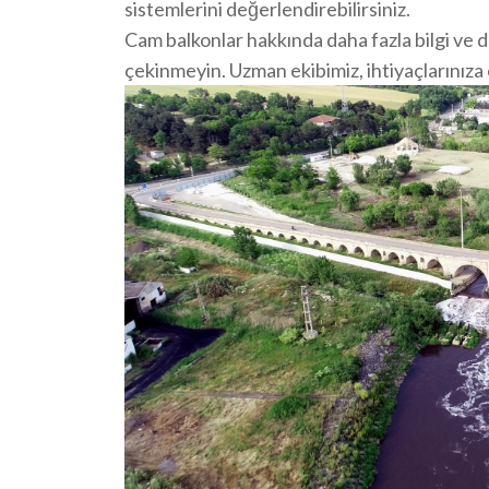
sistemlerini değerlendirebilirsiniz.
Cam balkonlar hakkında daha fazla bilgi ve 
çekinmeyin. Uzman ekibimiz, ihtiyaçlarınız