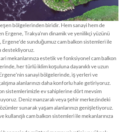
leşen bölgelerinden biridir. Hem sanayi hem de
en Ergene, Trakya'nın dinamik ve yenilikçi yüzünü
, Ergene’de sunduğumuz cam balkon sistemleri ile
ı destekliyoruz.
icari mekanlarınıza estetik ve fonksiyonel cam balkon
erinde, her türlü iklim koşuluna dayanıklı ve uzun
rgene’nin sanayi bölgelerinde, iş yerleri ve
lışma alanlarınızı daha konforlu hale getiriyoruz.
on sistemlerimizle ev sahiplerine dört mevsim
uyoruz. Deniz manzaralı veya şehir merkezindeki
özümler sunarak yaşam alanlarınızı genişletiyoruz.
ve kullanışlı cam balkon sistemleri ile mekanlarınıza