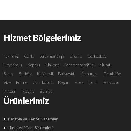
Hizmet Bölgelerimiz
Tekirdağ
Çorlu
Süleymanpaşa
Ergene
Çerkezköy
Hayrabolu
Kapaklı
Malkara
Marmaraereğlisi
Muratlı
Saray
Şarköy
Kırklareli
Babaeski
Lüleburgaz
Demirköy
Vize
Edirne
Uzunköprü
Keşan
Enez
İpsala
Haskovo
Kırcaali
Plovdiv
Burgas
Ürünlerimiz
Pergola ve Tente Sistemleri
Hareketli Cam Sistemleri