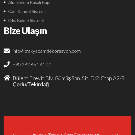
Alüminyum Kasalı Kapı
Cam Kanopi Sistemi
Ofis Bölme Sistemi
Bize Ulaşın
info@trakyacamdekorasyon.com
+90 282 651 41 40
Bülent Ecevit Blv. Gümüş San. Sit. D:2. Etap A2/8
Çorlu/Tekirdağ
Trakya Cam Dekorasyon