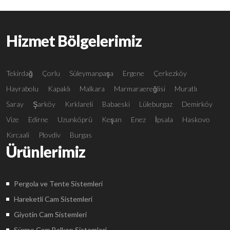
Hizmet Bölgelerimiz
Tekirdağ
Çorlu
Süleymanpaşa
Ergene
Çerkezköy
Hayrabolu
Kapaklı
Malkara
Marmaraereğlisi
Muratlı
Saray
Şarköy
Kırklareli
Babaeski
Lüleburgaz
Demirköy
Vize
Edirne
Uzunköprü
Keşan
Enez
İpsala
Haskovo
Kırcaali
Plovdiv
Burgas
Ürünlerimiz
Pergola ve Tente Sistemleri
Hareketli Cam Sistemleri
Giyotin Cam Sistemleri
Sürme Cam Balkon Sistemleri