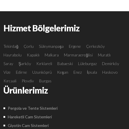
Hizmet Bölgelerimiz
Tekirdağ
Çorlu
Süleymanpaşa
Ergene
Çerkezköy
Hayrabolu
Kapaklı
Malkara
Marmaraereğlisi
Muratlı
Saray
Şarköy
Kırklareli
Babaeski
Lüleburgaz
Demirköy
Vize
Edirne
Uzunköprü
Keşan
Enez
İpsala
Haskovo
Kırcaali
Plovdiv
Burgas
Ürünlerimiz
Pergola ve Tente Sistemleri
Hareketli Cam Sistemleri
Giyotin Cam Sistemleri