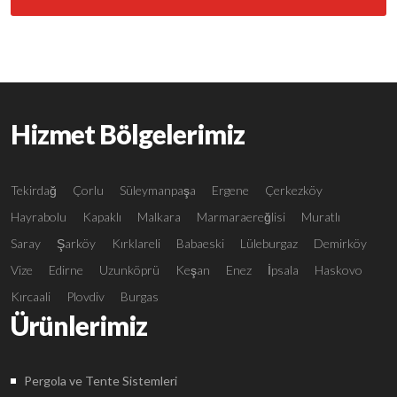
Hizmet Bölgelerimiz
Tekirdağ
Çorlu
Süleymanpaşa
Ergene
Çerkezköy
Hayrabolu
Kapaklı
Malkara
Marmaraereğlisi
Muratlı
Saray
Şarköy
Kırklareli
Babaeski
Lüleburgaz
Demirköy
Vize
Edirne
Uzunköprü
Keşan
Enez
İpsala
Haskovo
Kırcaali
Plovdiv
Burgas
Ürünlerimiz
Pergola ve Tente Sistemleri