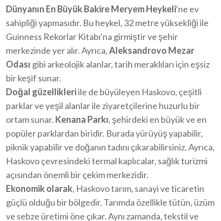
Dünyanın En Büyük Bakire Meryem Heykeli
'ne ev
sahipliği yapmasıdır. Bu heykel, 32 metre yüksekliği ile
Guinness Rekorlar Kitabı'na girmiştir ve şehir
merkezinde yer alır. Ayrıca,
Aleksandrovo Mezar
Odası
gibi arkeolojik alanlar, tarih meraklıları için eşsiz
bir keşif sunar.
Doğal güzellikleri
ile de büyüleyen Haskovo, çeşitli
parklar ve yeşil alanlar ile ziyaretçilerine huzurlu bir
ortam sunar.
Kenana Parkı
, şehirdeki en büyük ve en
popüler parklardan biridir. Burada yürüyüş yapabilir,
piknik yapabilir ve doğanın tadını çıkarabilirsiniz. Ayrıca,
Haskovo çevresindeki termal kaplıcalar, sağlık turizmi
açısından önemli bir çekim merkezidir.
Ekonomik olarak
, Haskovo tarım, sanayi ve ticaretin
güçlü olduğu bir bölgedir. Tarımda özellikle tütün, üzüm
ve sebze üretimi öne çıkar. Aynı zamanda, tekstil ve