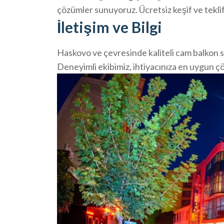
çözümler sunuyoruz. Ücretsiz keşif ve teklif 
İletişim ve Bilgi
Haskovo ve çevresinde kaliteli cam balkon s
Deneyimli ekibimiz, ihtiyacınıza en uygun çö