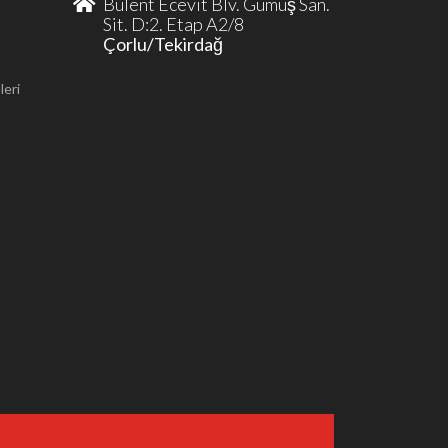
Bülent Ecevit Blv. Gümüş San.
Sit. D:2. Etap A2/8
Çorlu/Tekirdağ
leri