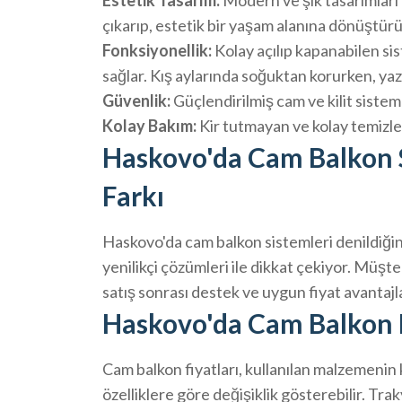
Estetik Tasarım:
Modern ve şık tasarımları i
çıkarıp, estetik bir yaşam alanına dönüştürü
Fonksiyonellik:
Kolay açılıp kapanabilen si
sağlar. Kış aylarında soğuktan korurken, yaz 
Güvenlik:
Güçlendirilmiş cam ve kilit sistemle
Kolay Bakım:
Kir tutmayan ve kolay temizle
Haskovo'da Cam Balkon S
Farkı
Haskovo'da cam balkon sistemleri denildiğind
yenilikçi çözümleri ile dikkat çekiyor. Müşt
satış sonrası destek ve uygun fiyat avantaj
Haskovo'da Cam Balkon F
Cam balkon fiyatları, kullanılan malzemenin 
özelliklere göre değişiklik gösterebilir. T