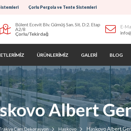
Sistemleri
Çorlu Pergola ve Tente Sistemleri
Bülent Ecevit Blv. Gümüş San. Sit. D:2. Etap
E-Mai
A2/8
info
Çorlu/Tekirdağ
ETLERİMİZ
ÜRÜNLERİMİZ
GALERİ
BLOG
skovo Albert Ge
Haskovo Albert Ge
Trakya Cam Dekorasyon
Haskovo