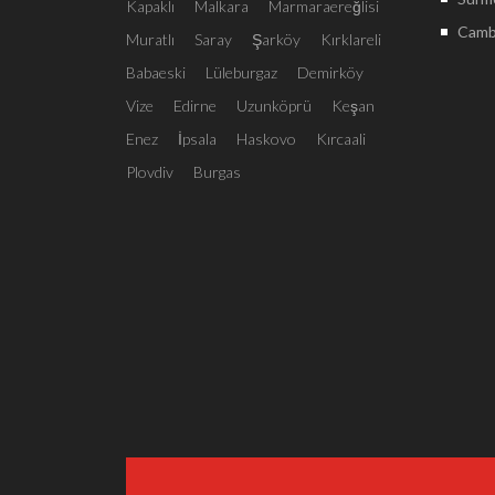
Kapaklı
Malkara
Marmaraereğlisi
Camba
Muratlı
Saray
Şarköy
Kırklareli
Babaeski
Lüleburgaz
Demirköy
Vize
Edirne
Uzunköprü
Keşan
Enez
İpsala
Haskovo
Kırcaali
Plovdiv
Burgas