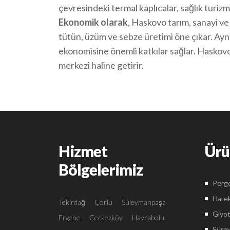
çevresindeki termal kaplıcalar, sağlık turizm
Ekonomik olarak
, Haskovo tarım, sanayi ve 
tütün, üzüm ve sebze üretimi öne çıkar. Aynı
ekonomisine önemli katkılar sağlar. Haskovo
merkezi haline getirir.
Hizmet
Ürü
Bölgelerimiz
Pergo
Harek
Tekirdağ
Çorlu
Süleymanpaşa
Giyot
Ergene
Çerkezköy
Hayrabolu
Sürme