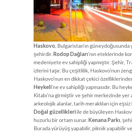
Haskovo
, Bulgaristan'ın güneydoğusunda yer
şehirdir.
Rodop Dağları
'nın eteklerinde k
medeniyete ev sahipliği yapmıştır. Şehir, Tra
izlerini taşır. Bu çeşitlilik, Haskovo'nun ze
Haskovo'nun en dikkat çekici özelliklerinden
Heykeli
'ne ev sahipliği yapmasıdır. Bu heyk
Kitabı'na girmiştir ve şehir merkezinde yer a
arkeolojik alanlar, tarih meraklıları için eşsiz
Doğal güzellikleri
ile de büyüleyen Haskovo, 
huzurlu bir ortam sunar.
Kenana Parkı
, şeh
Burada yürüyüş yapabilir, piknik yapabilir ve