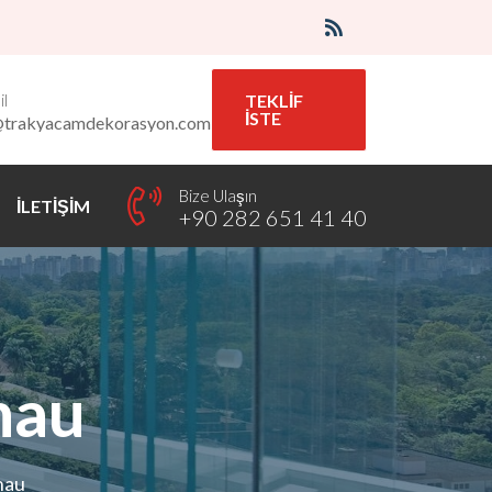
l
TEKLİF
İSTE
@trakyacamdekorasyon.com
Bize Ulaşın
İLETİŞİM
+90 282 651 41 40
nau
nau