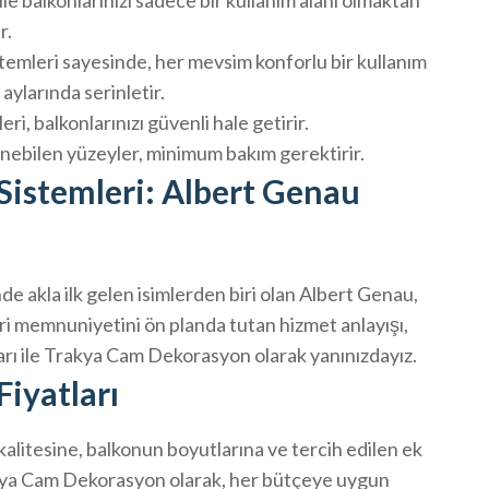
le balkonlarınızı sadece bir kullanım alanı olmaktan
r.
stemleri sayesinde, her mevsim konforlu bir kullanım
aylarında serinletir.
ri, balkonlarınızı güvenli hale getirir.
nebilen yüzeyler, minimum bakım gerektirir.
istemleri: Albert Genau
e akla ilk gelen isimlerden biri olan Albert Genau,
eri memnuniyetini ön planda tutan hizmet anlayışı,
ları ile Trakya Cam Dekorasyon olarak yanınızdayız.
iyatları
kalitesine, balkonun boyutlarına ve tercih edilen ek
rakya Cam Dekorasyon olarak, her bütçeye uygun