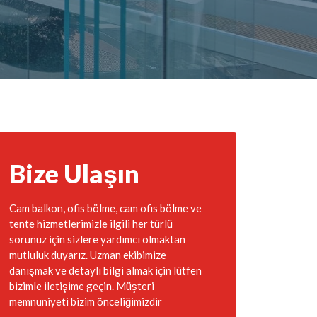
Bize Ulaşın
Cam balkon, ofis bölme, cam ofis bölme ve
tente hizmetlerimizle ilgili her türlü
sorunuz için sizlere yardımcı olmaktan
mutluluk duyarız. Uzman ekibimize
danışmak ve detaylı bilgi almak için lütfen
bizimle iletişime geçin. Müşteri
memnuniyeti bizim önceliğimizdir