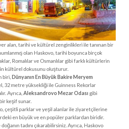
 alan, tarihi ve kültürel zenginlikleri ile tanınan bir
onumlanmış olan Haskovo, tarihi boyunca birçok
klar, Romalılar ve Osmanlılar gibi farklı kültürlerin
ngin kültürel dokusunu oluşturur.
 biri,
Dünyanın En Büyük Bakire Meryem
el, 32 metre yüksekliği ile Guinness Rekorlar
lır. Ayrıca,
Aleksandrovo Mezar Odası
gibi
 bir keşif sunar.
çeşitli parklar ve yeşil alanlar ile ziyaretçilerine
irdeki en büyük ve en popüler parklardan biridir.
 doğanın tadını çıkarabilirsiniz. Ayrıca, Haskovo