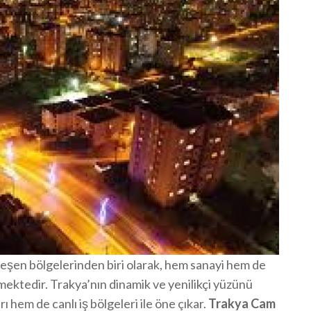
leşen bölgelerinden biri olarak, hem sanayi hem de
ektedir. Trakya’nın dinamik ve yenilikçi yüzünü
 hem de canlı iş bölgeleri ile öne çıkar.
Trakya Cam