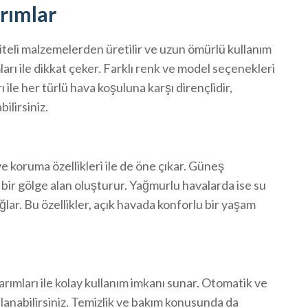
arımlar
liteli malzemelerden üretilir ve uzun ömürlü kullanım
arı ile dikkat çeker. Farklı renk ve model seçenekleri
 ile her türlü hava koşuluna karşı dirençlidir,
ilirsiniz.
 koruma özellikleri ile de öne çıkar. Güneş
in bir gölge alan oluşturur. Yağmurlu havalarda ise su
lar. Bu özellikler, açık havada konforlu bir yaşam
arımları ile kolay kullanım imkanı sunar. Otomatik ve
llanabilirsiniz. Temizlik ve bakım konusunda da