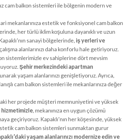
z cam balkon sistemleri ile bölgenin modern ve
icari mekanlarınıza estetik ve fonksiyonel cam balkon
erinde, her türlü iklim koşuluna dayanıklı ve uzun
Kapaklı’nın sanayi bölgelerinde,
iş yerleri ve
lışma alanlarınızı daha konforlu hale getiriyoruz.
on sistemlerimizle ev sahiplerine dört mevsim
nuyoruz.
Şehir merkezindeki apartman
unarak yaşam alanlarınızı genişletiyoruz. Ayrıca,
lanışlı cam balkon sistemleri ile mekanlarınıza değer
’daki her projede müşteri memnuniyetini ve yüksek
f hizmetimizle
, mekanınıza en uygun çözümü
maya geçiriyoruz. Kapaklı’nın her köşesinde, yüksek
 estetik cam balkon sistemleri sunmaktan gurur
aklı’daki yaşam alanlarınızı modernize edin ve