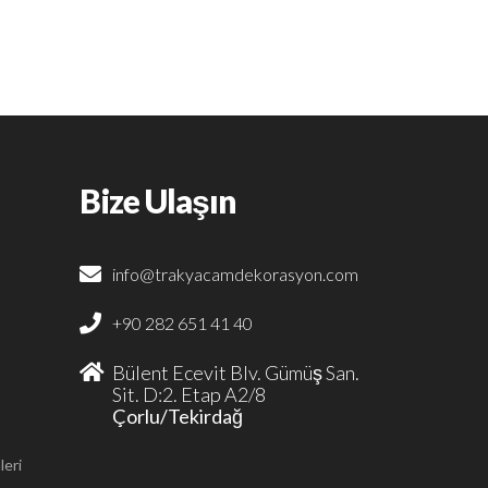
Bize Ulaşın
info@trakyacamdekorasyon.com
+90 282 651 41 40
Bülent Ecevit Blv. Gümüş San.
Sit. D:2. Etap A2/8
Çorlu/Tekirdağ
leri