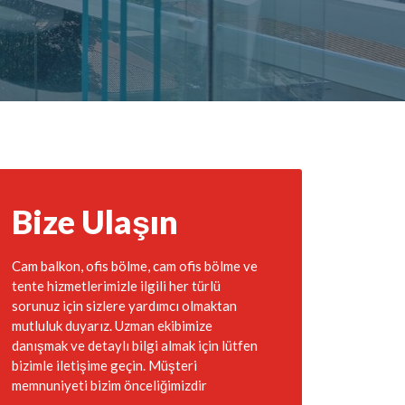
Bize Ulaşın
Cam balkon, ofis bölme, cam ofis bölme ve
tente hizmetlerimizle ilgili her türlü
sorunuz için sizlere yardımcı olmaktan
mutluluk duyarız. Uzman ekibimize
danışmak ve detaylı bilgi almak için lütfen
bizimle iletişime geçin. Müşteri
memnuniyeti bizim önceliğimizdir