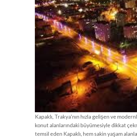
Kapaklı, Trakya’nın hızla gelişen ve modern
konut alanlarındaki büyümesiyle dikkat çekm
temsil eden Kapaklı, hem sakin yaşam alanları