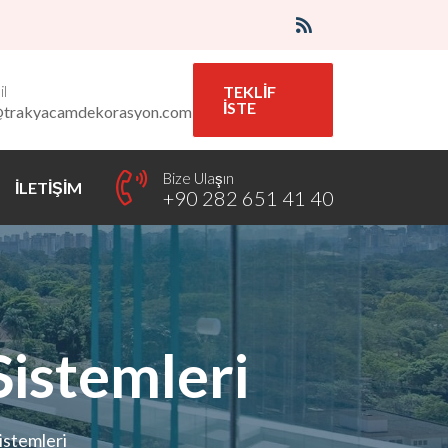
l
TEKLİF
İSTE
@trakyacamdekorasyon.com
Bize Ulaşın
İLETİŞİM
+90 282 651 41 40
Sistemleri
istemleri