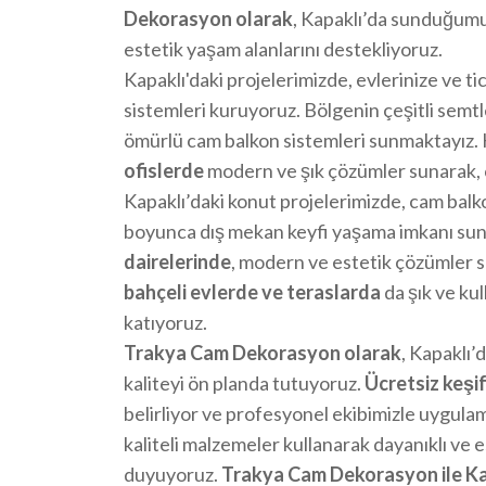
Dekorasyon olarak
, Kapaklı’da sunduğumu
estetik yaşam alanlarını destekliyoruz.
Kapaklı'daki projelerimizde, evlerinize ve t
sistemleri kuruyoruz. Bölgenin çeşitli semtl
ömürlü cam balkon sistemleri sunmaktayız. 
ofislerde
modern ve şık çözümler sunarak, ça
Kapaklı’daki konut projelerimizde, cam balk
boyunca dış mekan keyfi yaşama imkanı su
dairelerinde
, modern ve estetik çözümler s
bahçeli evlerde ve teraslarda
da şık ve kul
katıyoruz.
Trakya Cam Dekorasyon olarak
, Kapaklı
kaliteyi ön planda tutuyoruz.
Ücretsiz keşi
belirliyor ve profesyonel ekibimizle uygula
kaliteli malzemeler kullanarak dayanıklı ve
duyuyoruz.
Trakya Cam Dekorasyon ile Kap