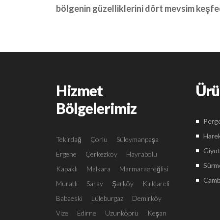
bölgenin güzelliklerini dört mevsim keşfe
Hizmet
Ürü
Bölgelerimiz
Pergo
Harek
Tekirdağ
Çorlu
Süleymanpaşa
Giyot
Ergene
Çerkezköy
Hayrabolu
Sürme
Kapaklı
Malkara
Marmaraereğlisi
Camba
Muratlı
Saray
Şarköy
Kırklareli
Babaeski
Lüleburgaz
Demirköy
Vize
Edirne
Uzunköprü
Keşan