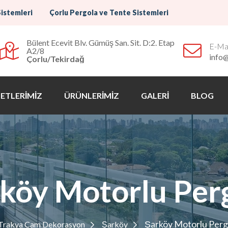
Sistemleri
Çorlu Pergola ve Tente Sistemleri
Bülent Ecevit Blv. Gümüş San. Sit. D:2. Etap
E-Mai
A2/8
info
Çorlu/Tekirdağ
ETLERİMİZ
ÜRÜNLERİMİZ
GALERİ
BLOG
köy Motorlu Per
Şarköy Motorlu Perg
Trakya Cam Dekorasyon
Şarköy