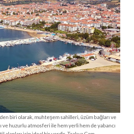
den biri olarak, muhteşem sahilleri, üzüm bağları ve
ası ve huzurlu atmosferi ile hem yerli hem de yabancı
il alanları için ideal bir yerdir. Trakya Cam