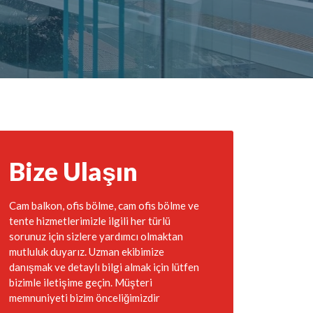
Bize Ulaşın
Cam balkon, ofis bölme, cam ofis bölme ve
tente hizmetlerimizle ilgili her türlü
sorunuz için sizlere yardımcı olmaktan
mutluluk duyarız. Uzman ekibimize
danışmak ve detaylı bilgi almak için lütfen
bizimle iletişime geçin. Müşteri
memnuniyeti bizim önceliğimizdir