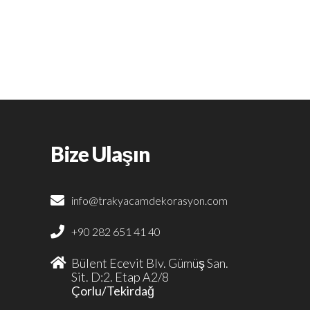
Bize Ulaşın
info@trakyacamdekorasyon.com
+90 282 651 41 40
Bülent Ecevit Blv. Gümüş San.
Sit. D:2. Etap A2/8
Çorlu/Tekirdağ