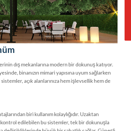
ünüm
lerinin dış mekanlarına modern bir dokunuş katıyor.
ayesinde, binanızın mimari yapısına uyum sağlarken
istemler, açık alanlarınıza hem işlevsellik hem de
jlarından biri kullanım kolaylığıdır. Uzaktan
 kontrol edilebilen bu sistemler, tek bir dokunuşla
ava değişikliklerinde büyük bir rahatlık sağlar. Güneşli