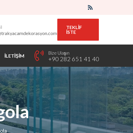
l
TEKLİF
İSTE
@trakyacamdekorasyon.com
Bize Ulaşın
İLETİŞİM
+90 282 651 41 40
gola
ola