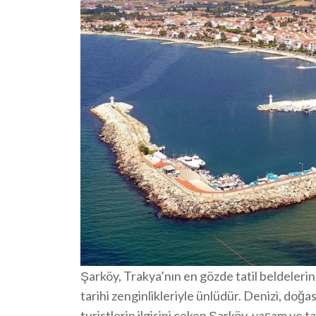
Şarköy, Trakya’nın en gözde tatil beldelerin
tarihi zenginlikleriyle ünlüdür. Denizi, doğ
turistlerin ilgisini çeken Şarköy, yaşam ve tat