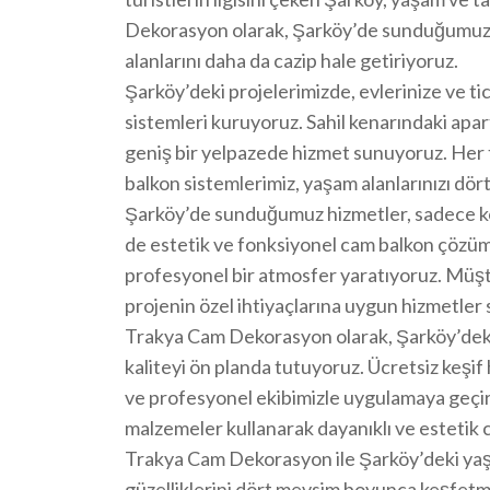
Dekorasyon olarak, Şarköy’de sunduğumuz c
alanlarını daha da cazip hale getiriyoruz.
Şarköy’deki projelerimizde, evlerinize ve ti
sistemleri kuruyoruz. Sahil kenarındaki apar
geniş bir yelpazede hizmet sunuyoruz. Her 
balkon sistemlerimiz, yaşam alanlarınızı dör
Şarköy’de sunduğumuz hizmetler, sadece konut
de estetik ve fonksiyonel cam balkon çözüm
profesyonel bir atmosfer yaratıyoruz. Müşte
projenin özel ihtiyaçlarına uygun hizmetler 
Trakya Cam Dekorasyon olarak, Şarköy’dek
kaliteyi ön planda tutuyoruz. Ücretsiz keşi
ve profesyonel ekibimizle uygulamaya geçiri
malzemeler kullanarak dayanıklı ve estetik
Trakya Cam Dekorasyon ile Şarköy’deki yaşa
güzelliklerini dört mevsim boyunca keşfetmen