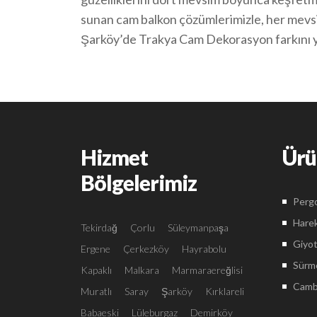
sunan cam balkon çözümlerimizle, her mevsim
Şarköy’de Trakya Cam Dekorasyon farkını 
Hizmet
Ürü
Bölgelerimiz
Pergo
Harek
Tekirdağ
Çorlu
Süleymanpaşa
Giyot
Ergene
Çerkezköy
Hayrabolu
Sürme
Kapaklı
Malkara
Marmaraereğlisi
Camba
Muratlı
Saray
Şarköy
Kırklareli
Babaeski
Lüleburgaz
Demirköy