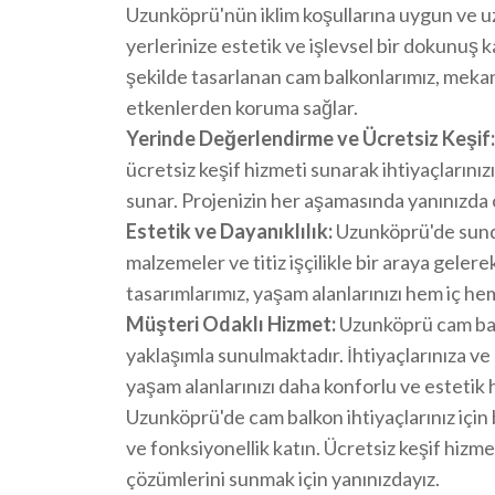
Uzunköprü'nün iklim koşullarına uygun ve uz
yerlerinize estetik ve işlevsel bir dokunuş 
şekilde tasarlanan cam balkonlarımız, meka
etkenlerden koruma sağlar.
Yerinde Değerlendirme ve Ücretsiz Keşif:
ücretsiz keşif hizmeti sunarak ihtiyaçlarını
sunar. Projenizin her aşamasında yanınızda ol
Estetik ve Dayanıklılık:
Uzunköprü'de sundu
malzemeler ve titiz işçilikle bir araya geler
tasarımlarımız, yaşam alanlarınızı hem iç he
Müşteri Odaklı Hizmet:
Uzunköprü cam bal
yaklaşımla sunulmaktadır. İhtiyaçlarınıza ve
yaşam alanlarınızı daha konforlu ve estetik 
Uzunköprü'de cam balkon ihtiyaçlarınız için 
ve fonksiyonellik katın. Ücretsiz keşif hizm
çözümlerini sunmak için yanınızdayız.