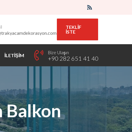
l
TEKLİF
İSTE
@trakyacamdekorasyon.com
Bize Ulaşın
İLETİŞİM
+90 282 651 41 40
 Balkon