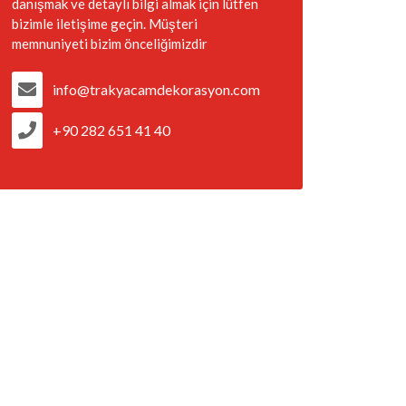
danışmak ve detaylı bilgi almak için lütfen
bizimle iletişime geçin. Müşteri
memnuniyeti bizim önceliğimizdir
info@trakyacamdekorasyon.com
+90 282 651 41 40