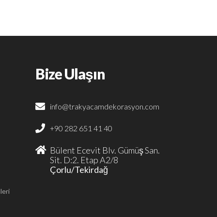
Bize Ulaşın
info@trakyacamdekorasyon.com
+90 282 651 41 40
Bülent Ecevit Blv. Gümüş San.
Sit. D:2. Etap A2/8
Çorlu/Tekirdağ
leri