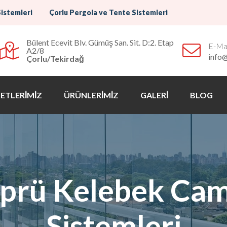
Sistemleri
Çorlu Pergola ve Tente Sistemleri
Bülent Ecevit Blv. Gümüş San. Sit. D:2. Etap
E-Mai
A2/8
info
Çorlu/Tekirdağ
ETLERİMİZ
ÜRÜNLERİMİZ
GALERİ
BLOG
prü Kelebek Cam
Sistemleri