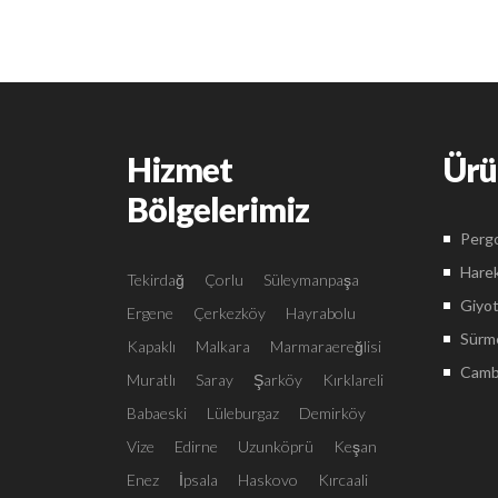
Hizmet
Ürü
Bölgelerimiz
Pergo
Harek
Tekirdağ
Çorlu
Süleymanpaşa
Giyot
Ergene
Çerkezköy
Hayrabolu
Sürme
Kapaklı
Malkara
Marmaraereğlisi
Camba
Muratlı
Saray
Şarköy
Kırklareli
Babaeski
Lüleburgaz
Demirköy
Vize
Edirne
Uzunköprü
Keşan
Enez
İpsala
Haskovo
Kırcaali