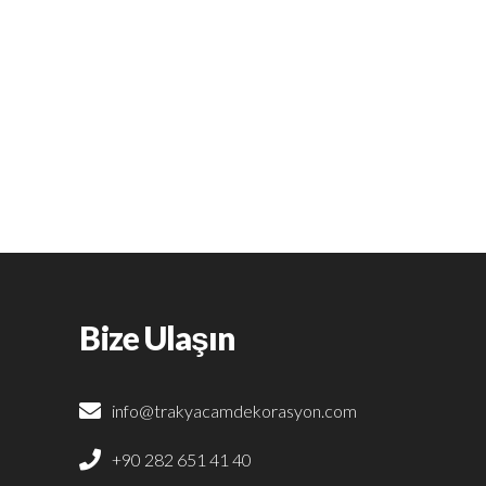
Bize Ulaşın
info@trakyacamdekorasyon.com
+90 282 651 41 40