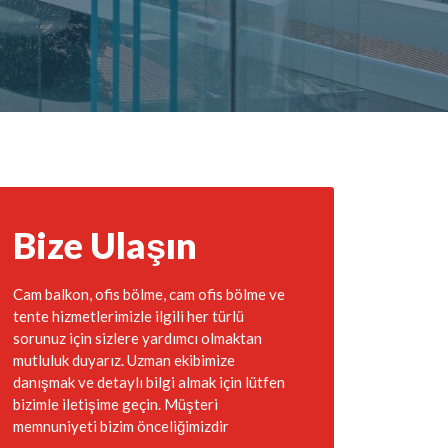
Bize Ulaşın
Cam balkon, ofis bölme, cam ofis bölme ve
tente hizmetlerimizle ilgili her türlü
sorunuz için sizlere yardımcı olmaktan
mutluluk duyarız. Uzman ekibimize
danışmak ve detaylı bilgi almak için lütfen
bizimle iletişime geçin. Müşteri
memnuniyeti bizim önceliğimizdir