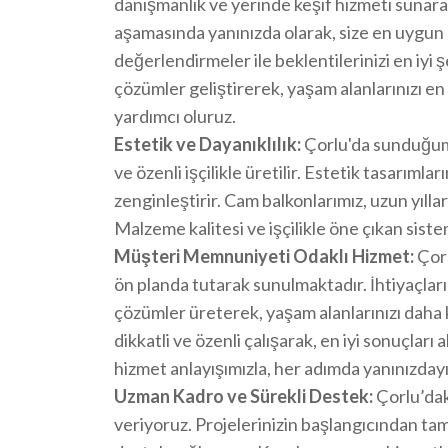
danışmanlık ve yerinde keşif hizmeti sunarak
aşamasında yanınızda olarak, size en uygun
değerlendirmeler ile beklentilerinizi en iyi ş
çözümler geliştirerek, yaşam alanlarınızı e
yardımcı oluruz.
Estetik ve Dayanıklılık:
Çorlu'da sunduğumu
ve özenli işçilikle üretilir. Estetik tasarıml
zenginleştirir. Cam balkonlarımız, uzun yılla
Malzeme kalitesi ve işçilikle öne çıkan sist
Müşteri Memnuniyeti Odaklı Hizmet:
Çorl
ön planda tutarak sunulmaktadır. İhtiyaçların
çözümler üreterek, yaşam alanlarınızı daha 
dikkatli ve özenli çalışarak, en iyi sonuçlar
hizmet anlayışımızla, her adımda yanınızdayı
Uzman Kadro ve Sürekli Destek:
Çorlu’dak
veriyoruz. Projelerinizin başlangıcından 