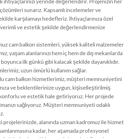
 ihtiyaçlarınızı yerinde değerlendirir. Projenizin her
 çözümleri sunarız. Kapsamlı incelemeler ve
ekilde karşılamayı hedefleriz. İhtiyaçlarınıza özel
n verimli ve estetik şekilde değerlendirmenize
z cam balkon sistemleri, yüksek kaliteli malzemeler
arımız, yaşam alanlarınızı hem iç hem de dış mekanlarda
r boyunca ilk günkü gibi kalacak şekilde dayanıklıdır.
emlerimiz, uzun ömürlü kullanım sağlar.
u cam balkon hizmetlerimiz, müşteri memnuniyetini
ıza ve beklentilerinize uygun, kişiselleştirilmiş
konforlu ve estetik hale getiriyoruz. Her projede
ı almanızı sağlıyoruz. Müşteri memnuniyeti odaklı
z.
i projelerinizde, alanında uzman kadromuz ile hizmet
tamamlanmasına kadar, her aşamada profesyonel