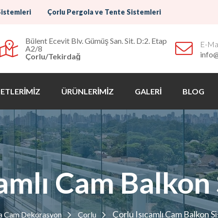
Sistemleri
Çorlu Pergola ve Tente Sistemleri
Bülent Ecevit Blv. Gümüş San. Sit. D:2. Etap
E-Mai
A2/8
info
Çorlu/Tekirdağ
ETLERİMİZ
ÜRÜNLERİMİZ
GALERİ
BLOG
camlı Cam Balkon 
Çorlu Isıcamlı Cam Balkon Si
a Cam Dekorasyon
Çorlu