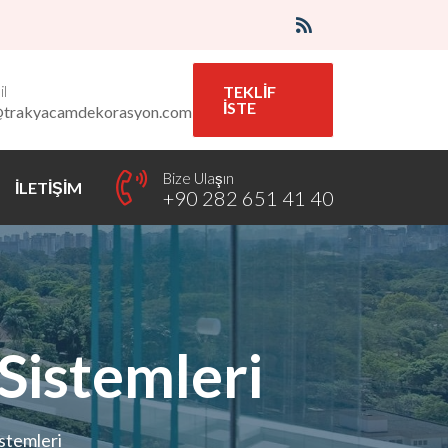
l
TEKLİF
İSTE
@trakyacamdekorasyon.com
Bize Ulaşın
İLETİŞİM
+90 282 651 41 40
Sistemleri
stemleri