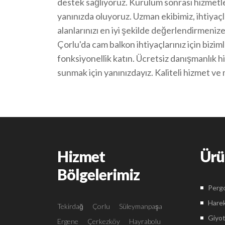
destek sağlıyoruz. Kurulum sonrası hizmetler
yanınızda oluyoruz. Uzman ekibimiz, ihtiyaç
alanlarınızı en iyi şekilde değerlendirmenize
Çorlu'da cam balkon ihtiyaçlarınız için bizim
fonksiyonellik katın. Ücretsiz danışmanlık 
sunmak için yanınızdayız. Kaliteli hizmet ve
Hizmet
Ürü
Bölgelerimiz
Pergo
Harek
Tekirdağ
Çorlu
Süleymanpaşa
Giyot
Ergene
Çerkezköy
Hayrabolu