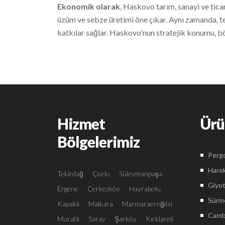
Ekonomik olarak
, Haskovo tarım, sanayi ve tica
üzüm ve sebze üretimi öne çıkar. Aynı zamanda, te
katkılar sağlar. Haskovo'nun stratejik konumu, böl
Hizmet
Ürü
Bölgelerimiz
Pergo
Harek
Tekirdağ
Çorlu
Süleymanpaşa
Giyot
Ergene
Çerkezköy
Hayrabolu
Sürme
Kapaklı
Malkara
Marmaraereğlisi
Camba
Muratlı
Saray
Şarköy
Kırklareli