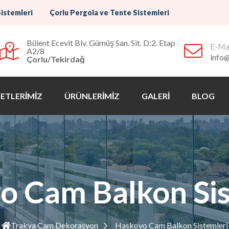
Sistemleri
Çorlu Pergola ve Tente Sistemleri
Bülent Ecevit Blv. Gümüş San. Sit. D:2. Etap
E-Mai
A2/8
info
Çorlu/Tekirdağ
ETLERİMİZ
ÜRÜNLERİMİZ
GALERİ
BLOG
o Cam Balkon Sis
Trakya Cam Dekorasyon
Haskovo Cam Balkon Sistemleri