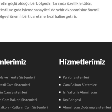
retin güçlü olduğu bir bölgedir. Tarımda özellikle tütün,
kstil ve gıda işleme sanayileri de şehir ekonomisine önemli
geyi önemli bir ticaret merkezi haline getirir.
nlerimiz
Hizmetlerimiz
la ve Tente Sistemleri
Panjur Sistemleri
etli Cam Sistemleri
Cam Balkon Sistemleri
in Cam Sistemleri
Isı Yalıtımlı Alüminyum
 Cam Balkon Sistemleri
Kış Bahçesi
lkon - Katlanır Cam Sistemleri
Alüminyum Doğrama Sistemleri