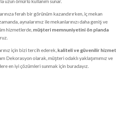
la uzun ömürlü kullanım sunar.
arınıza ferah bir görünüm kazandırırken, iç mekan
 zamanda, aynalarımız ile mekanlarınızı daha geniş ve
üm hizmetlerde,
müşteri memnuniyetini ön planda
ruz.
nız için bizi tercih ederek,
kaliteli ve güvenilir hizmet
am Dekorasyon olarak, müşteri odaklı yaklaşımımız ve
ere en iyi çözümleri sunmak için buradayız.