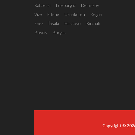
Babaeski
Lüleburgaz
Demirköy
Vize
Edirne
Uzunköprü
Keşan
Enez
İpsala
Haskovo
Kırcaali
Plovdiv
Burgas
Copyright © 20