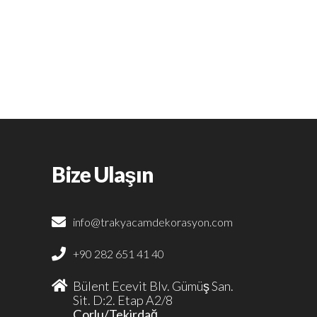
Bize Ulaşın
info@trakyacamdekorasyon.com
+90 282 651 41 40
Bülent Ecevit Blv. Gümüş San.
Sit. D:2. Etap A2/8
Çorlu/Tekirdağ