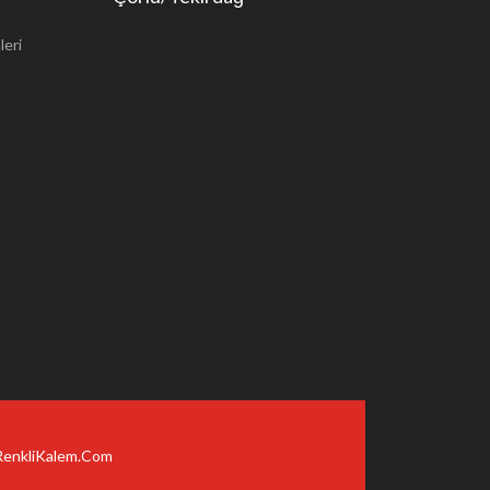
leri
Çorlu Web Tasarım