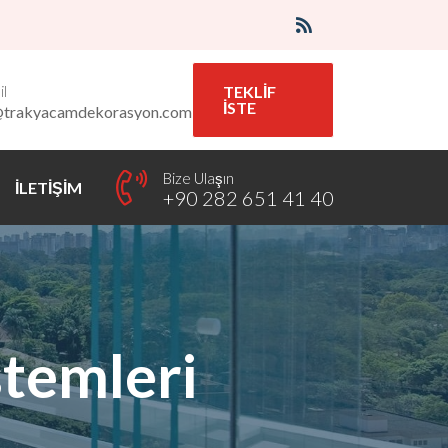
l
TEKLİF
İSTE
@trakyacamdekorasyon.com
Bize Ulaşın
İLETİŞİM
+90 282 651 41 40
temleri