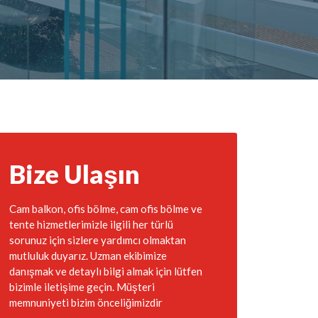
Bize Ulaşın
Cam balkon, ofis bölme, cam ofis bölme ve
tente hizmetlerimizle ilgili her türlü
sorunuz için sizlere yardımcı olmaktan
mutluluk duyarız. Uzman ekibimize
danışmak ve detaylı bilgi almak için lütfen
bizimle iletişime geçin. Müşteri
memnuniyeti bizim önceliğimizdir