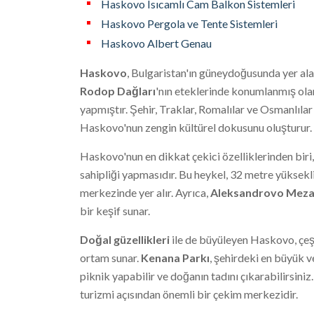
Haskovo Isıcamlı Cam Balkon Sistemleri
Haskovo Pergola ve Tente Sistemleri
Haskovo Albert Genau
Haskovo
, Bulgaristan'ın güneydoğusunda yer alan, 
Rodop Dağları
'nın eteklerinde konumlanmış ola
yapmıştır. Şehir, Traklar, Romalılar ve Osmanlılar gib
Haskovo'nun zengin kültürel dokusunu oluşturur.
Haskovo'nun en dikkat çekici özelliklerinden biri
sahipliği yapmasıdır. Bu heykel, 32 metre yüksekli
merkezinde yer alır. Ayrıca,
Aleksandrovo Meza
bir keşif sunar.
Doğal güzellikleri
ile de büyüleyen Haskovo, çeşitl
ortam sunar.
Kenana Parkı
, şehirdeki en büyük v
piknik yapabilir ve doğanın tadını çıkarabilirsini
turizmi açısından önemli bir çekim merkezidir.