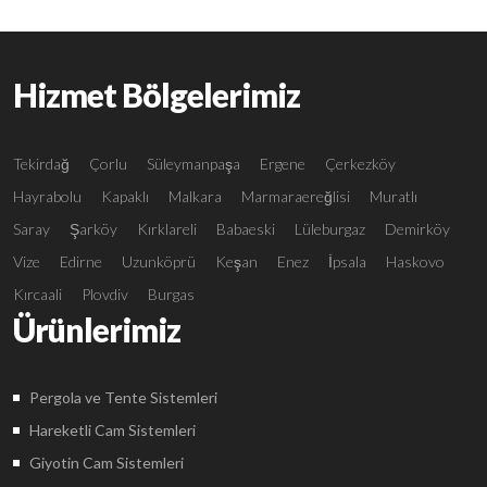
Hizmet Bölgelerimiz
Tekirdağ
Çorlu
Süleymanpaşa
Ergene
Çerkezköy
Hayrabolu
Kapaklı
Malkara
Marmaraereğlisi
Muratlı
Saray
Şarköy
Kırklareli
Babaeski
Lüleburgaz
Demirköy
Vize
Edirne
Uzunköprü
Keşan
Enez
İpsala
Haskovo
Kırcaali
Plovdiv
Burgas
Ürünlerimiz
Pergola ve Tente Sistemleri
Hareketli Cam Sistemleri
Giyotin Cam Sistemleri