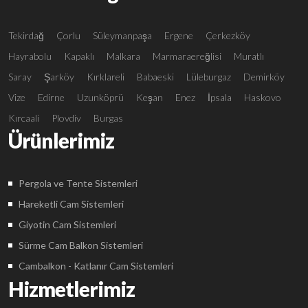
Tekirdağ
Çorlu
Süleymanpaşa
Ergene
Çerkezköy
Hayrabolu
Kapaklı
Malkara
Marmaraereğlisi
Muratlı
Saray
Şarköy
Kırklareli
Babaeski
Lüleburgaz
Demirköy
Vize
Edirne
Uzunköprü
Keşan
Enez
İpsala
Haskovo
Kırcaali
Plovdiv
Burgas
Ürünlerimiz
Pergola ve Tente Sistemleri
Hareketli Cam Sistemleri
Giyotin Cam Sistemleri
Sürme Cam Balkon Sistemleri
Cambalkon - Katlanır Cam Sistemleri
Hizmetlerimiz