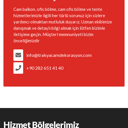
Cam balkon, ofis bölme, cam ofis bölme ve tente
hizmetlerimizle ilgili her türlü sorunuz için sizlere
yardımcı olmaktan mutluluk duyarız. Uzman ekibimize
danışmak ve detaylı bilgi almak için lütfen bizimle
iletişime geçin. Müşteri memnuniyeti bizim
önceliğimizdir
info@trakyacamdekorasyon.com
+90 282 651 41 40
Hizmet Bölgelerimiz