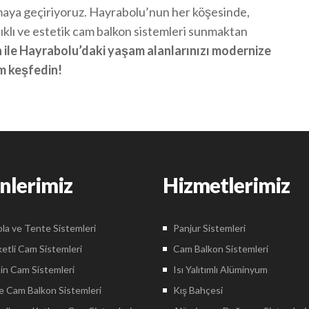
amaya geçiriyoruz. Hayrabolu’nun her köşesinde,
ıklı ve estetik cam balkon sistemleri sunmaktan
le Hayrabolu’daki yaşam alanlarınızı modernize
im keşfedin!
nlerimiz
Hizmetlerimiz
la ve Tente Sistemleri
Panjur Sistemleri
etli Cam Sistemleri
Cam Balkon Sistemleri
in Cam Sistemleri
Isı Yalıtımlı Alüminyum
 Cam Balkon Sistemleri
Kış Bahçesi