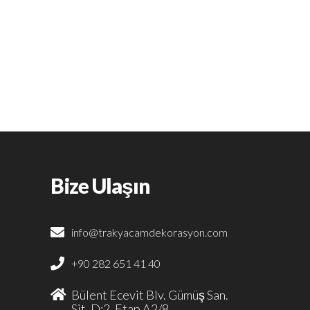
Bize Ulaşın
info@trakyacamdekorasyon.com
+90 282 651 41 40
Bülent Ecevit Blv. Gümüş San.
Sit. D:2. Etap A2/8