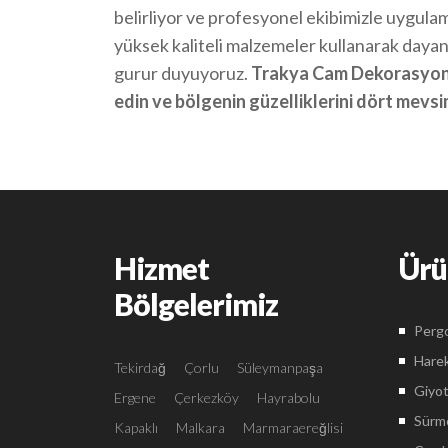
belirliyor ve profesyonel ekibimizle uygul
yüksek kaliteli malzemeler kullanarak dayan
gurur duyuyoruz.
Trakya Cam Dekorasyon i
edin ve bölgenin güzelliklerini dört mevs
Hizmet
Ürü
Bölgelerimiz
Pergo
Harek
Tekirdağ
Çorlu
Süleymanpaşa
Giyot
Ergene
Çerkezköy
Hayrabolu
Sürme
Kapaklı
Malkara
Marmaraereğlisi