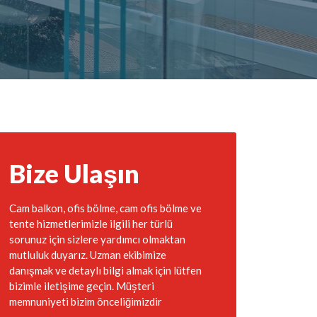
Bize Ulaşın
Cam balkon, ofis bölme, cam ofis bölme ve
tente hizmetlerimizle ilgili her türlü
sorunuz için sizlere yardımcı olmaktan
mutluluk duyarız. Uzman ekibimize
danışmak ve detaylı bilgi almak için lütfen
bizimle iletişime geçin. Müşteri
memnuniyeti bizim önceliğimizdir