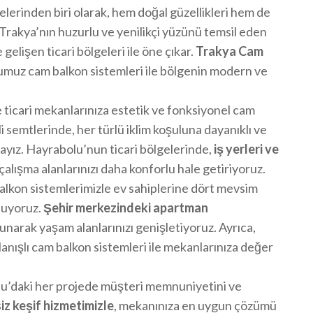
lerinden biri olarak, hem doğal güzellikleri hem de
Trakya’nın huzurlu ve yenilikçi yüzünü temsil eden
elişen ticari bölgeleri ile öne çıkar.
Trakya Cam
muz cam balkon sistemleri ile bölgenin modern ve
e ticari mekanlarınıza estetik ve fonksiyonel cam
i semtlerinde, her türlü iklim koşuluna dayanıklı ve
yız. Hayrabolu’nun ticari bölgelerinde,
iş yerleri ve
lışma alanlarınızı daha konforlu hale getiriyoruz.
alkon sistemlerimizle ev sahiplerine dört mevsim
nuyoruz.
Şehir merkezindeki apartman
unarak yaşam alanlarınızı genişletiyoruz. Ayrıca,
lanışlı cam balkon sistemleri ile mekanlarınıza değer
lu’daki her projede müşteri memnuniyetini ve
iz keşif hizmetimizle
, mekanınıza en uygun çözümü