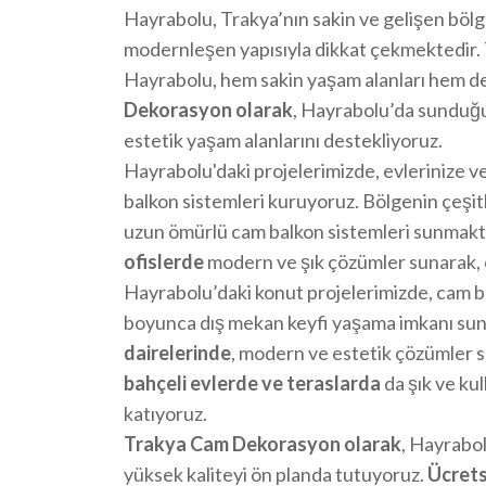
Hayrabolu, Trakya’nın sakin ve gelişen bölge
modernleşen yapısıyla dikkat çekmektedir. 
Hayrabolu, hem sakin yaşam alanları hem de g
Dekorasyon olarak
, Hayrabolu’da sunduğu
estetik yaşam alanlarını destekliyoruz.
Hayrabolu'daki projelerimizde, evlerinize v
balkon sistemleri kuruyoruz. Bölgenin çeşitl
uzun ömürlü cam balkon sistemleri sunmakta
ofislerde
modern ve şık çözümler sunarak, ça
Hayrabolu’daki konut projelerimizde, cam b
boyunca dış mekan keyfi yaşama imkanı su
dairelerinde
, modern ve estetik çözümler s
bahçeli evlerde ve teraslarda
da şık ve kul
katıyoruz.
Trakya Cam Dekorasyon olarak
, Hayrabo
yüksek kaliteyi ön planda tutuyoruz.
Ücrets