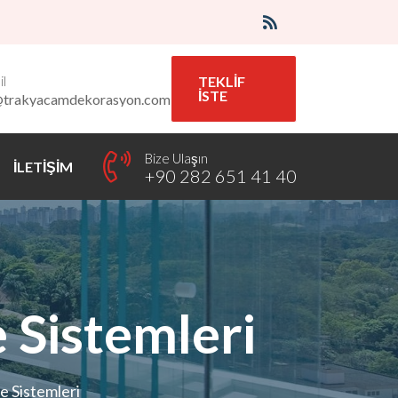
l
TEKLİF
İSTE
@trakyacamdekorasyon.com
Bize Ulaşın
İLETİŞİM
+90 282 651 41 40
 Sistemleri
e Sistemleri