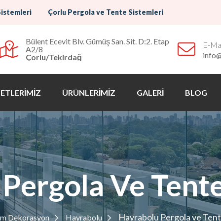
Sistemleri
Çorlu Pergola ve Tente Sistemleri
Bülent Ecevit Blv. Gümüş San. Sit. D:2. Etap
E-Mai
A2/8
info
Çorlu/Tekirdağ
ETLERİMİZ
ÜRÜNLERİMİZ
GALERİ
BLOG
Pergola Ve Tente
Hayrabolu Pergola ve Tent
am Dekorasyon
Hayrabolu