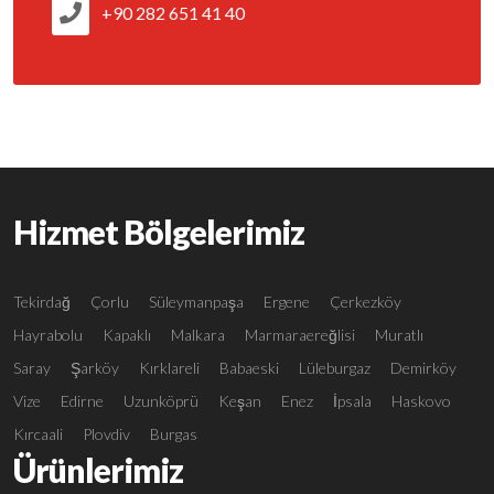
+90 282 651 41 40
Hizmet Bölgelerimiz
Tekirdağ
Çorlu
Süleymanpaşa
Ergene
Çerkezköy
Hayrabolu
Kapaklı
Malkara
Marmaraereğlisi
Muratlı
Saray
Şarköy
Kırklareli
Babaeski
Lüleburgaz
Demirköy
Vize
Edirne
Uzunköprü
Keşan
Enez
İpsala
Haskovo
Kırcaali
Plovdiv
Burgas
Ürünlerimiz