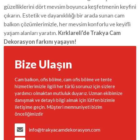
güzelliklerini dört mevsim boyunca keşfetmenin keyfini
çıkarın. Estetik ve dayanıklılığı bir arada sunan cam
balkon çözümlerimizle, her mevsim konforlu ve keyifli
yaşam alanları yaratın.
Kırklareli’de Trakya Cam
Dekorasyon farkını yaşayın!
Bize Ulaşın
Cam balkon, ofis bölme, cam ofis bölme ve tente
hizmetlerimizle ilgili her türlü sorunuz için sizlere
yardımcı olmaktan mutluluk duyarız. Uzman ekibimize
danışmak ve detaylı bilgi almak için lütfen bizimle
iletişime geçin. Müşteri memnuniyeti bizim
önceliğimizdir
info@trakyacamdekorasyon.com