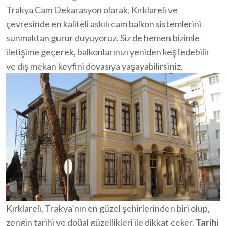
Trakya Cam Dekarasyon olarak, Kırklareli ve
çevresinde en kaliteli askılı cam balkon sistemlerini
sunmaktan gurur duyuyoruz. Siz de hemen bizimle
iletişime geçerek, balkonlarınızı yeniden keşfedebilir
ve dış mekan keyfini doyasıya yaşayabilirsiniz.
Kırklareli, Trakya’nın en güzel şehirlerinden biri olup,
zengin tarihi ve doğal güzellikleri ile dikkat çeker.
Tarihi