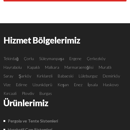
Hizmet Bölgelerimiz
Tekirdağ
Çorlu
Süleymanpaşa
Ergene
Çerkezköy
Hayrabolu
Kapaklı
Malkara
Marmaraereğlisi
Muratlı
Saray
Şarköy
Kırklareli
Babaeski
Lüleburgaz
Demirköy
Vize
Edirne
Uzunköprü
Keşan
Enez
İpsala
Haskovo
Kırcaali
Plovdiv
Burgas
Ürünlerimiz
Pergola ve Tente Sistemleri
Hareketli Cam Sistemleri