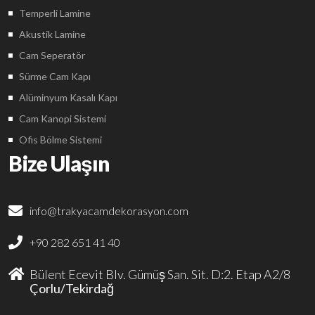
Temperli Lamine
Akustik Lamine
Cam Seperatör
Sürme Cam Kapı
Alüminyum Kasalı Kapı
Cam Kanopi Sistemi
Ofis Bölme Sistemi
Bize Ulaşın
info@trakyacamdekorasyon.com
+90 282 651 41 40
Bülent Ecevit Blv. Gümüş San. Sit. D:2. Etap A2/8
Çorlu/Tekirdağ