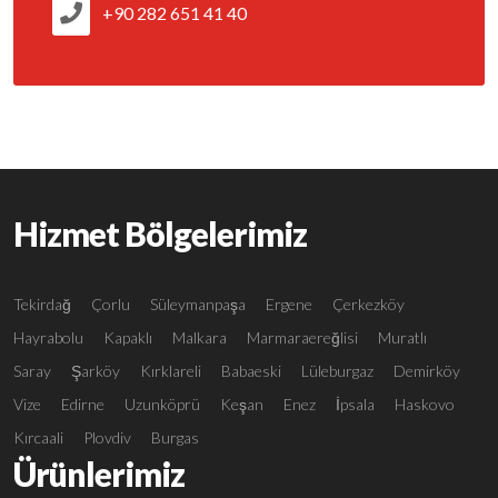
+90 282 651 41 40
Hizmet Bölgelerimiz
Tekirdağ
Çorlu
Süleymanpaşa
Ergene
Çerkezköy
Hayrabolu
Kapaklı
Malkara
Marmaraereğlisi
Muratlı
Saray
Şarköy
Kırklareli
Babaeski
Lüleburgaz
Demirköy
Vize
Edirne
Uzunköprü
Keşan
Enez
İpsala
Haskovo
Kırcaali
Plovdiv
Burgas
Ürünlerimiz